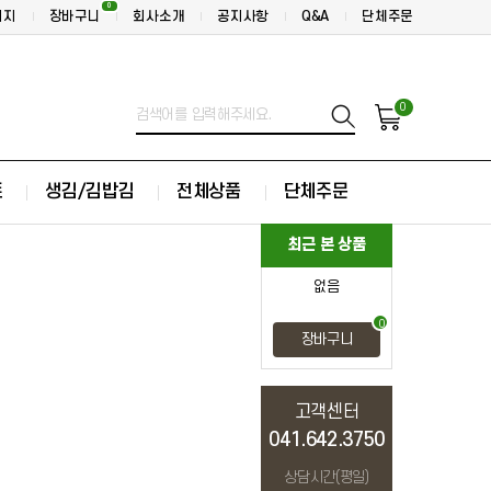
0
이지
장바구니
회사소개
공지사항
Q&A
단체주문
0
트
생김/김밥김
전체상품
단체주문
최근 본 상품
없음
0
장바구니
고객센터
041.642.3750
상담시간(평일)