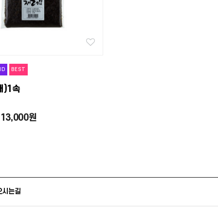
ND
BEST
래)1속
13,000원
오시는길