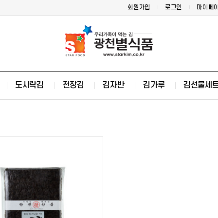
회원가입
로그인
마이페
도시락김
전장김
김자반
김가루
김선물세