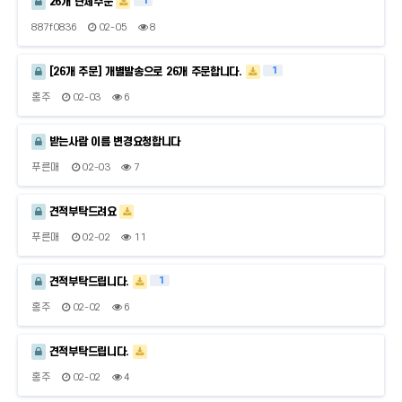
1
26개 단체주문
887f0836
02-05
8
1
[26개 주문] 개별발송으로 26개 주문합니다.
홍주
02-03
6
받는사람 이름 변경요청합니다
푸른매
02-03
7
견적부탁드려요
푸른매
02-02
11
1
견적부탁드립니다.
홍주
02-02
6
견적부탁드립니다.
홍주
02-02
4