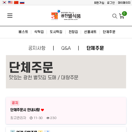
회원가입
로그인
마이페이지
0
베스트
식탁김
도시락김
전장김
선물세트
단체주문
공지사항
Q&A
단체주문
단체주문
맛있는 광천 별맛김 도매 / 대량주문
공지
단체주문시 안내사항
최고관리자
11-30
230