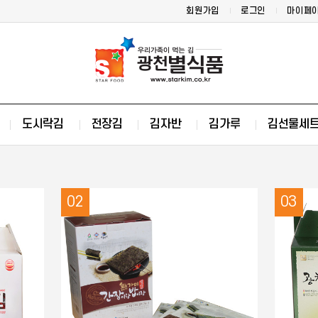
회원가입
로그인
마이페
도시락김
전장김
김자반
김가루
김선물세
02
03