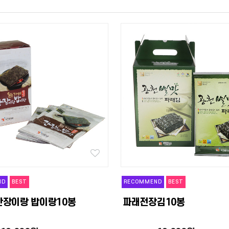
ND
BEST
RECOMMEND
BEST
간장이랑 밥이랑10봉
파래전장김10봉