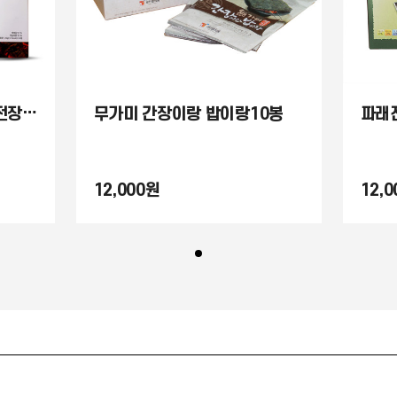
[30% 할인 판매] 숯불김 전장8봉
무가미 간장이랑 밥이랑10봉
파래
12,000원
12,