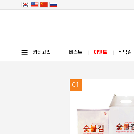
카테고리
베스트
이벤트
식탁김
01