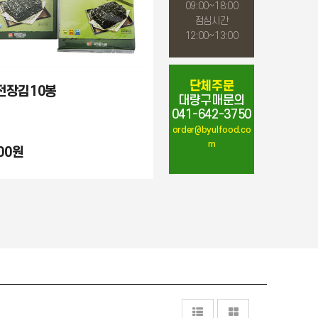
09:00~18:00
점심시간
12:00~13:00
단체주문
전장김10봉
대량구매문의
041-642-3750
order@byulfood.co
m
000원