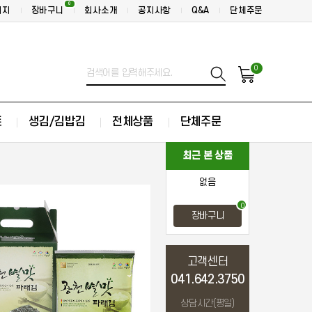
0
이지
장바구니
회사소개
공지사항
Q&A
단체주문
0
트
생김/김밥김
전체상품
단체주문
최근 본 상품
없음
0
장바구니
고객센터
041.642.3750
상담시간(평일)